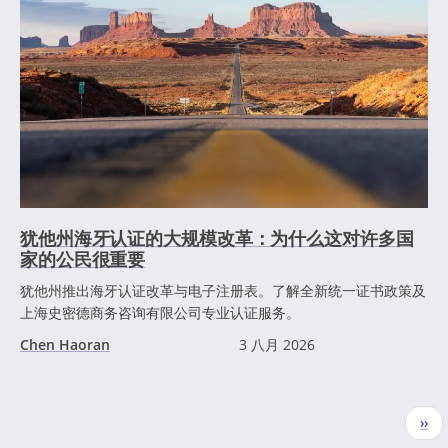
犹他州海牙认证的大规模改革：为什么这对许多国
家的公民很重要
犹他州推出海牙认证改革与电子注册表。了解全新统一证书政策及
上海史密德商务咨询有限公司专业认证服务。
Chen Haoran
3 八月 2026
分
下
››
页
一