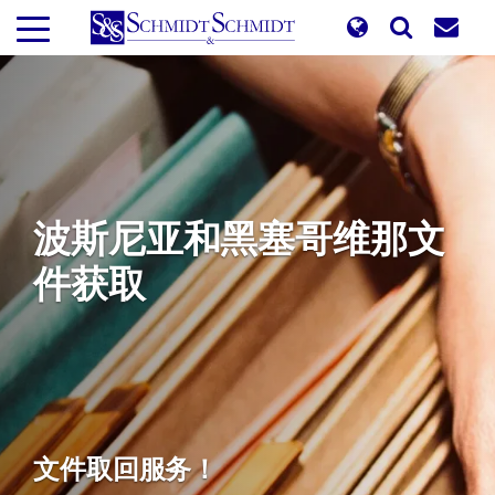
跳
转
到
主
要
内
容
波斯尼亚和黑塞哥维那文
件获取
文件取回服务！