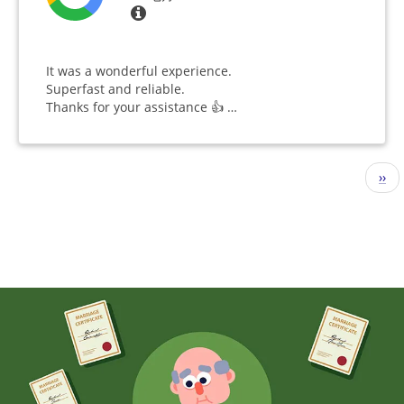
It was a wonderful experience.
Superfast and reliable.
Thanks for your assistance 👍 …
分
下
››
页
一
页