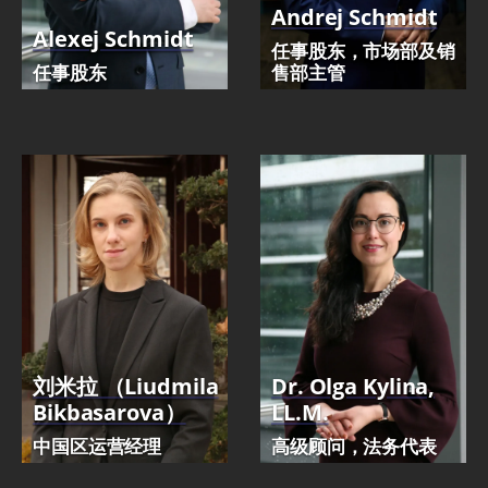
Andrej Schmidt
Alexej Schmidt
任事股东，市场部及销
任事股东
售部主管
刘米拉 （Liudmila
Dr. Olga Kylina,
Bikbasarova）
LL.M.
中国区运营经理
高级顾问，法务代表