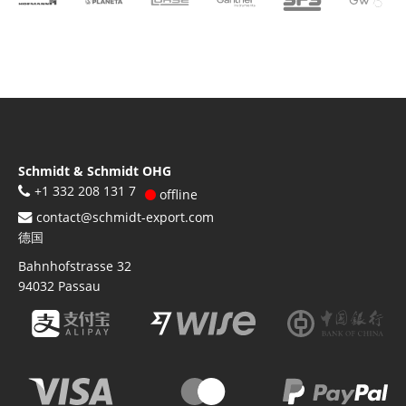
Schmidt & Schmidt OHG
+1 332 208 131 7
offline
contact@schmidt-export.com
德国
Bahnhofstrasse 32
94032
Passau