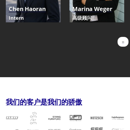
Chen Haoran
Marina Weger
Intern
高级顾问
分
下
››
页
一
页
我们的客户是我们的骄傲