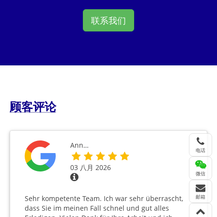
联系我们
顾客评论
Ann…
电话
03 八月 2026
微信
邮箱
Sehr kompetente Team. Ich war sehr überrascht,
dass Sie im meinen Fall schnel und gut alles