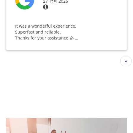
27 七月 2026
It was a wonderful experience.
Superfast and reliable.
Thanks for your assistance 👍 …
分
下
››
页
一
页