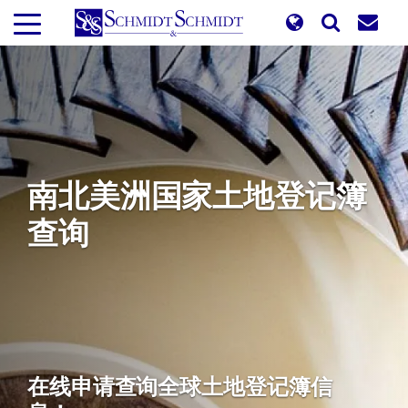
跳
转
到
主
要
内
容
南北美洲国家土地登记簿
查询
在线申请查询全球土地登记簿信