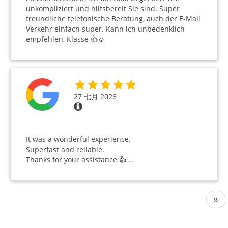
unkompliziert und hilfsbereit Sie sind. Super
freundliche telefonische Beratung, auch der E-Mail
Verkehr einfach super. Kann ich unbedenklich
empfehlen, Klasse 👍☺️
27 七月 2026
It was a wonderful experience.
Superfast and reliable.
Thanks for your assistance 👍 …
分
下
››
页
一
页