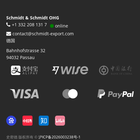
Schmidt & Schmidt OHG
+1 332 208 131 7
online
contact@schmidt-export.com
德国
Bahnhofstrasse 32
94032
Passau
史密德 版权所有 ©
沪ICP备2026003238号-1