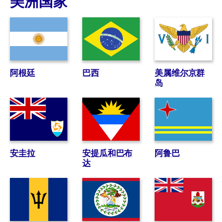
美洲国家
阿根廷
巴西
美属维尔京群
岛
安圭拉
安提瓜和巴布
阿鲁巴
达