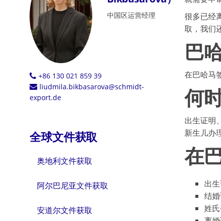
中国区运营经理
很多已经
取，我们
巴
在巴哈马
+86 130 021 859 39
liudmila.bikbasarova@schmidt-
何
export.de
出生证明
新生儿办
全球文件获取
在
奥地利文件获取
出生
阿尔巴尼亚文件获取
结婚
姓氏
安道尔文件获取
离婚