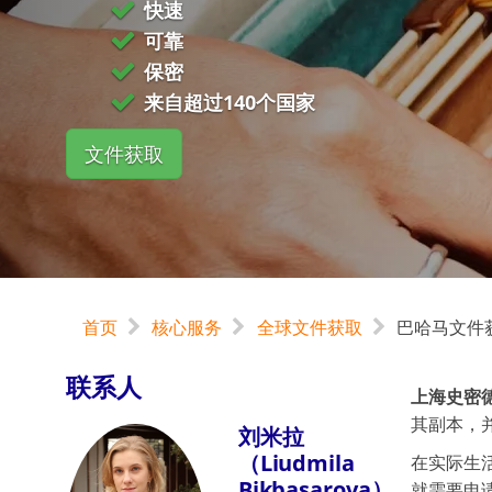
快速
可靠
保密
来自超过140个国家
文件获取
首页
核心服务
全球文件获取
巴哈马文件
联系人
上海史密
其副本，
刘米拉
（Liudmila
在实际生
Bikbasarova）
就需要申