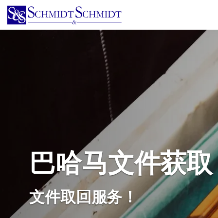
跳
转
到
主
要
内
容
巴哈马文件获取
文件取回服务！