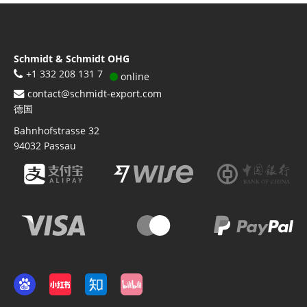
Schmidt & Schmidt OHG
+1 332 208 131 7
online
contact@schmidt-export.com
德国
Bahnhofstrasse 32
94032
Passau