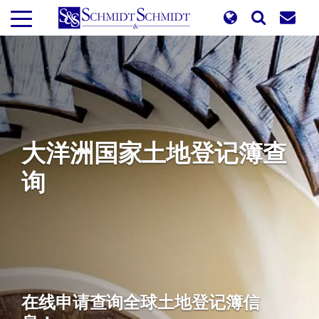
跳
转
到
主
要
内
容
大洋洲国家土地登记簿查
询
在线申请查询全球土地登记簿信