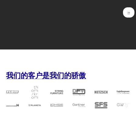
分
下
››
页
一
页
我们的客户是我们的骄傲