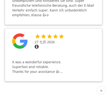
unkompliziert und hilfsbereit Sie sind. Super
freundliche telefonische Beratung, auch der E-Mail
Verkehr einfach super. Kann ich unbedenklich
empfehlen, Klasse 👍☺️
27 七月 2026
It was a wonderful experience.
Superfast and reliable.
Thanks for your assistance 👍 …
分
下
››
页
一
页