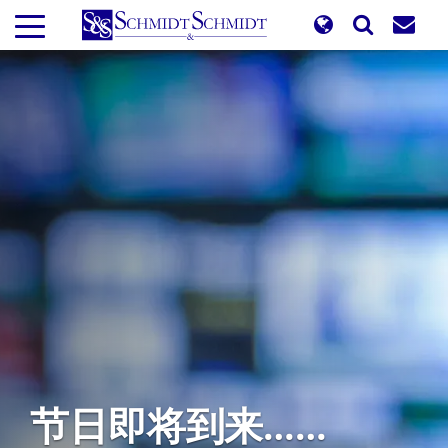
跳
转
到
主
要
内
容
节日即将到来……