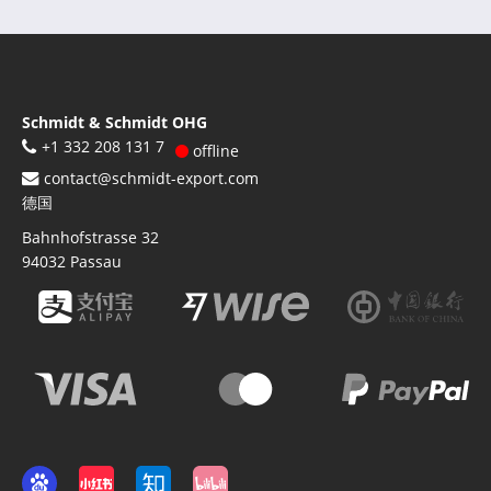
Schmidt & Schmidt OHG
+1 332 208 131 7
offline
contact@schmidt-export.com
德国
Bahnhofstrasse 32
94032
Passau