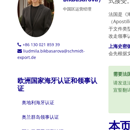
式接受
中国区运营经理
法国是《
（Apos
于文件类
改走领事
+86 130 021 859 39
上海史密
liudmila.bikbasarova@schmidt-
会先根据
export.de
需要法
欧洲国家海牙认证和领事认
请发送
证
宣誓翻
奥地利海牙认证
奥兰群岛领事认证
本