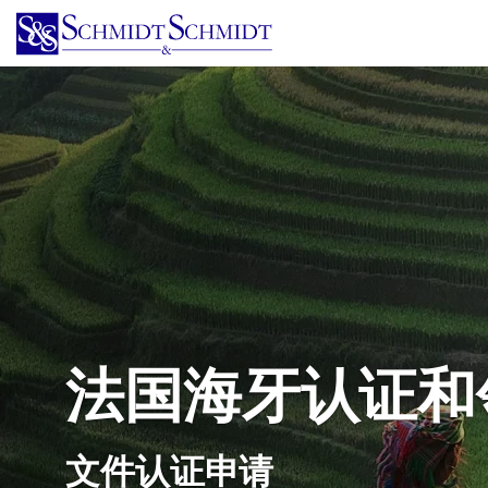
跳
转
到
主
要
内
容
法国海牙认证和
文件认证申请