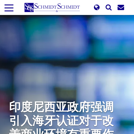
跳
转
到
主
要
内
容
印度尼西亚政府强调
引入海牙认证对于改