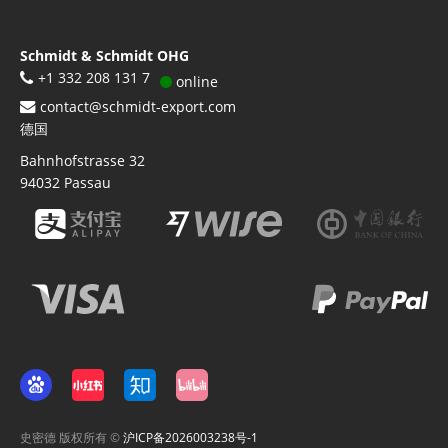
Schmidt & Schmidt OHG
+1 332 208 131 7
online
contact@schmidt-export.com
德国
Bahnhofstrasse 32
94032
Passau
史密德 版权所有 ©
沪ICP备2026003238号-1