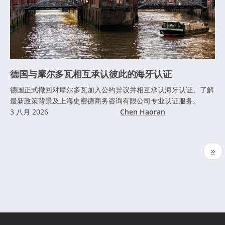
德国与摩尔多瓦相互承认彼此的海牙认证
德国正式撤回对摩尔多瓦加入公约异议并相互承认海牙认证。了解
最新政策背景及上海史密德商务咨询有限公司专业认证服务。
3 八月 2026
Chen Haoran
分
下
››
页
一
页