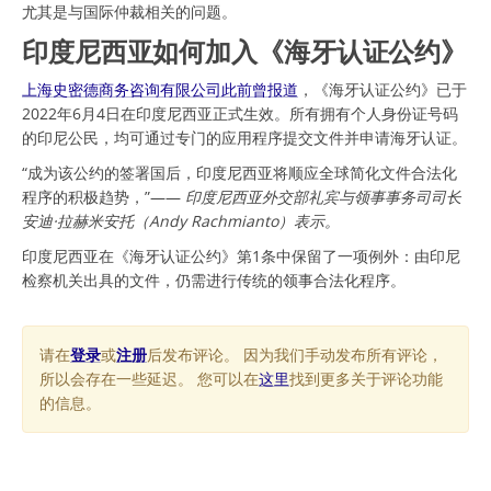
尤其是与国际仲裁相关的问题。
印度尼西亚如何加入《海牙认证公约》
上海史密德商务咨询有限公司此前曾报道
，《海牙认证公约》已于
2022年6月4日在印度尼西亚正式生效。所有拥有个人身份证号码
的印尼公民，均可通过专门的应用程序提交文件并申请海牙认证。
“成为该公约的签署国后，印度尼西亚将顺应全球简化文件合法化
程序的积极趋势，”——
印度尼西亚外交部礼宾与领事事务司司长
安迪·拉赫米安托（Andy Rachmianto）表示。
印度尼西亚在《海牙认证公约》第1条中保留了一项例外：由印尼
检察机关出具的文件，仍需进行传统的领事合法化程序。
请在
登录
或
注册
后发布评论。 因为我们手动发布所有评论，
所以会存在一些延迟。 您可以在
这里
找到更多关于评论功能
的信息。