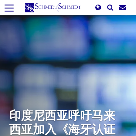
跳
转
到
主
要
内
容
印度尼西亚呼吁马来
西亚加入《海牙认证