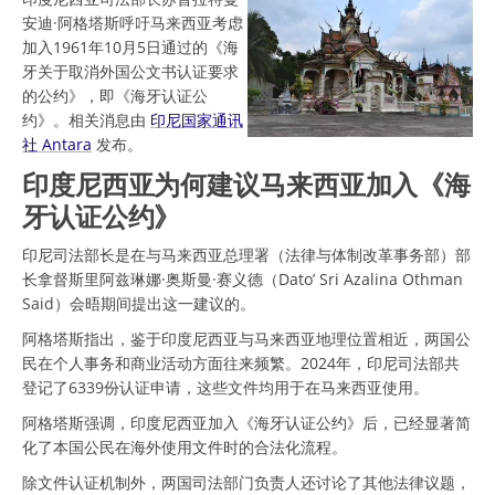
安迪·阿格塔斯呼吁马来西亚考虑
加入1961年10月5日通过的《海
牙关于取消外国公文书认证要求
的公约》，即《海牙认证公
约》。相关消息由
印尼国家通讯
社 Antara
发布。
印度尼西亚为何建议马来西亚加入《海
牙认证公约》
印尼司法部长是在与马来西亚总理署（法律与体制改革事务部）部
长拿督斯里阿兹琳娜·奥斯曼·赛义德（Dato’ Sri Azalina Othman
Said）会晤期间提出这一建议的。
阿格塔斯指出，鉴于印度尼西亚与马来西亚地理位置相近，两国公
民在个人事务和商业活动方面往来频繁。2024年，印尼司法部共
登记了6339份认证申请，这些文件均用于在马来西亚使用。
阿格塔斯强调，印度尼西亚加入《海牙认证公约》后，已经显著简
化了本国公民在海外使用文件时的合法化流程。
除文件认证机制外，两国司法部门负责人还讨论了其他法律议题，