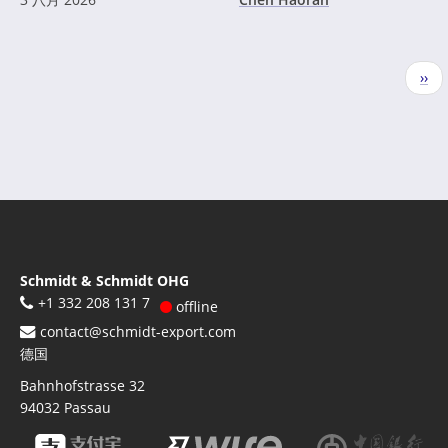
分
下
››
页
一
页
Schmidt & Schmidt OHG
+1 332 208 131 7
offline
contact@schmidt-export.com
德国
Bahnhofstrasse 32
94032
Passau