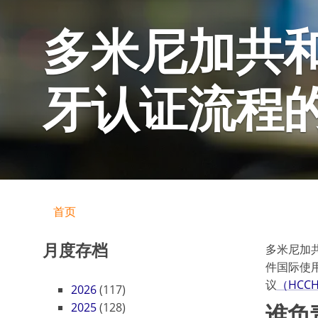
多米尼加共
牙认证流程
首页
月度存档
多米尼加
件国际使
议
（HCC
2026
(117)
谁负
2025
(128)