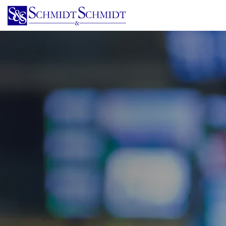
跳
转
到
主
要
内
容