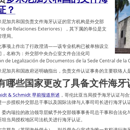
证？
米尼加共和国负责文件海牙认证的官方机构是外交部
erio de Relaciones Exteriores），其下属的单位是文
管理局。
此事项上作出了行政澄清——该专业机构已被单独设立
门，名称为：外交部中央办公室文件合法化司
n de Legalización de Documentos de la Sede Central de la 
尼加共和国政府还明确指出，负责文件认证事务的主要联络人是合法
有哪些国家更改了具备文件海牙
idt & Schmidt 早前报道所述
，哥伦比亚当局授予海牙认证与合
进一步授权外交部总干事以及国际法律与人事司司长进行海牙认
，委内瑞拉的政治领导层赋予外交部领事事务司总干事和合法化
斯坦当局授权地区司法机关进行海牙认证。
尔京群岛（英国海外领土），副总督办公室成为唯一有权进行海牙