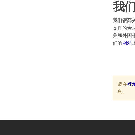
我
我们很高
文件的合
关和外国
们的
网站
请在
登
息。