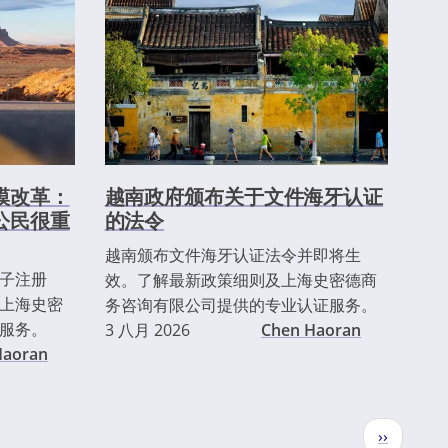
模改革：
越南政府颁布关于文件海牙认证
公民很重
的法令
越南颁布文件海牙认证法令并即将生
子注册
效。了解最新政策细则及上海史密德商
上海史密
务咨询有限公司提供的专业认证服务。
服务。
3 八月 2026
Chen Haoran
Haoran
下
››