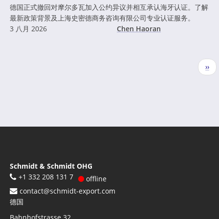
德国正式撤回对摩尔多瓦加入公约异议并相互承认海牙认证。了解
最新政策背景及上海史密德商务咨询有限公司专业认证服务。
3 八月 2026
Chen Haoran
分
下
››
页
一
页
Schmidt & Schmidt OHG
+1 332 208 131 7
offline
contact@schmidt-export.com
德国
Bahnhofstrasse 32