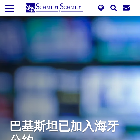
跳
转
到
主
要
内
容
巴基斯坦已加入海牙