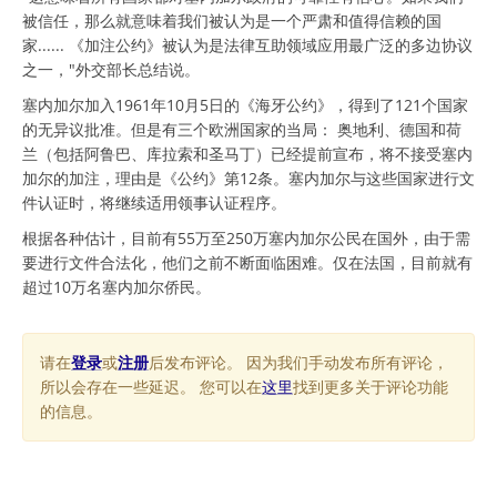
被信任，那么就意味着我们被认为是一个严肃和值得信赖的国
家...... 《加注公约》被认为是法律互助领域应用最广泛的多边协议
之一，"外交部长总结说。
塞内加尔加入1961年10月5日的《海牙公约》，得到了121个国家
的无异议批准。但是有三个欧洲国家的当局： 奥地利、德国和荷
兰（包括阿鲁巴、库拉索和圣马丁）已经提前宣布，将不接受塞内
加尔的加注，理由是《公约》第12条。塞内加尔与这些国家进行文
件认证时，将继续适用领事认证程序。
根据各种估计，目前有55万至250万塞内加尔公民在国外，由于需
要进行文件合法化，他们之前不断面临困难。仅在法国，目前就有
超过10万名塞内加尔侨民。
请在
登录
或
注册
后发布评论。 因为我们手动发布所有评论，
所以会存在一些延迟。 您可以在
这里
找到更多关于评论功能
的信息。