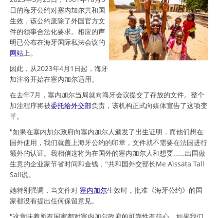
日的海牙公约对塞内加尔共和国
生效，该公约废除了外国官方文
件的领事合法化要求。相应的声
明已公布在海牙国际私法会议的
网站
上。
因此，从2023年4月1日起，海牙
加注将开始在塞内加尔适用。
在去年7月，塞内加尔当局就向海牙会议提交了存放的文件。整个
加注程序将被
委托给外交部
负责，该机构正式向媒体宣告了这项变
革。
"如果在塞内加尔政府向塞内加尔人颁发了出生证明，而他们想在
国外使用，我们就盖上海牙公约的印章，文件就不需要在法国进行
额外的认证。我相信这将为在国外的塞内加尔人和想要......出国做
生意的企业家节省时间和金钱，"共和国外交部长Me Aïssata Tall
Sall说。
她特别强调，当文件对
塞内加尔
生效时，批准《海牙公约》的国
家都没有提出任何保留意见。
"这意味着所有国家都对塞内加尔政府的可靠性有信心。如果我们