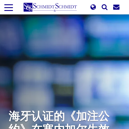
跳
转
到
主
要
内
容
海牙认证的《加注公