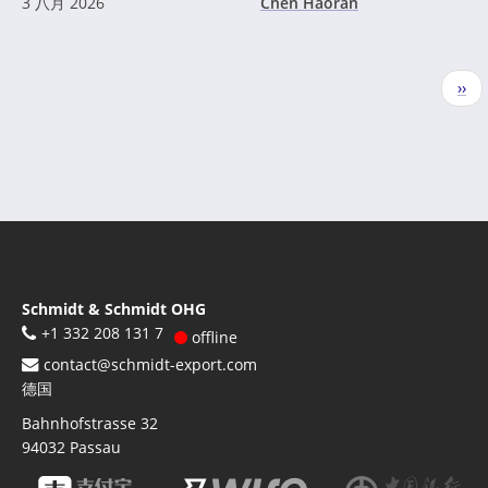
3 八月 2026
Chen Haoran
分
下
››
页
一
页
Schmidt & Schmidt OHG
+1 332 208 131 7
offline
contact@schmidt-export.com
德国
Bahnhofstrasse 32
94032
Passau