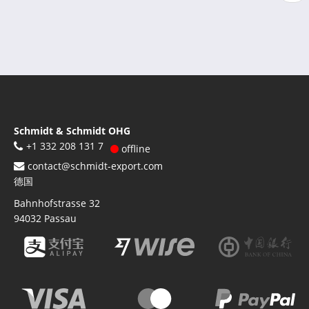
页
一
页
Schmidt & Schmidt OHG
+1 332 208 131 7
offline
contact@schmidt-export.com
德国
Bahnhofstrasse 32
94032
Passau