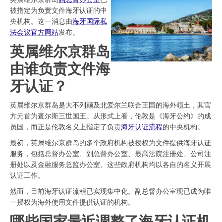
被指定为负责文件海牙认证的中
央机构。这一消息由
海牙国际私
法会议官方网站
发布。
英属维尔京群岛
由谁负责文件海
牙认证？
英属维尔京群岛是大不列颠及北爱尔兰联合王国的海外领土，其官
方元首为查尔斯三世国王。从形式上看，伦敦是《海牙公约》的成
员国，而正是伦敦名义上指定了负责
海牙认证流程
的中央机构。
最初，英属维尔京群岛的多个政府机构被授权为文件提供海牙认证
服务，包括总督办公室、副总督办公室、最高法院注册处、公司注
册处以及金融服务总监办公室。这些政府机构均以各自的名义开展
认证工作。
然而，目前海牙认证流程已实现集中化。副总督办公室现已成为唯
一授权为海外使用文件提供认证的机构。
哪些国家最近调整了海牙认证机