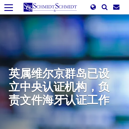
跳
转
到
主
要
内
容
英属维尔京群岛已设
立中央认证机构，负
责文件海牙认证工作