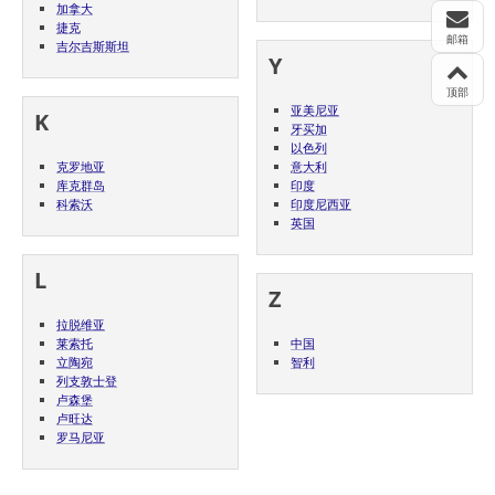
加拿大
捷克
邮箱
吉尔吉斯斯坦
Y
顶部
亚美尼亚
K
牙买加
以色列
克罗地亚
意大利
库克群岛
印度
科索沃
印度尼西亚
英国
L
Z
拉脱维亚
莱索托
中国
立陶宛
智利
列支敦士登
卢森堡
卢旺达
罗马尼亚