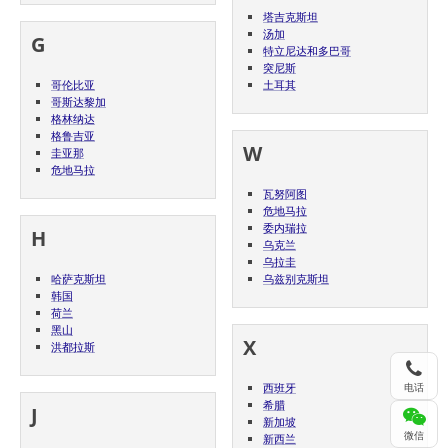
塔吉克斯坦
汤加
G
特立尼达和多巴哥
突尼斯
哥伦比亚
土耳其
哥斯达黎加
格林纳达
格鲁吉亚
W
圭亚那
危地马拉
瓦努阿图
危地马拉
委内瑞拉
H
乌克兰
乌拉圭
哈萨克斯坦
乌兹别克斯坦
韩国
荷兰
黑山
X
洪都拉斯
电话
西班牙
希腊
J
新加坡
微信
新西兰