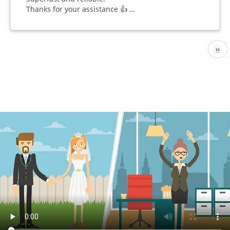
Thanks for your assistance 👍 …
分
下
››
页
一
页