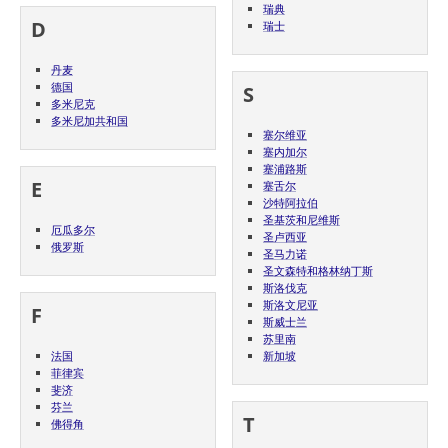
瑞典
D
瑞士
丹麦
德国
S
多米尼克
多米尼加共和国
塞尔维亚
塞内加尔
塞浦路斯
E
塞舌尔
沙特阿拉伯
圣基茨和尼维斯
厄瓜多尔
圣卢西亚
俄罗斯
圣马力诺
圣文森特和格林纳丁斯
斯洛伐克
斯洛文尼亚
F
斯威士兰
苏里南
法国
新加坡
菲律宾
斐济
芬兰
T
佛得角