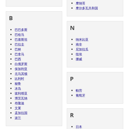
摩纳哥
摩尔多瓦共和国
B
N
巴巴多斯
巴哈马
巴基斯坦
纳米比亚
巴拉圭
南非
巴林
尼加拉瓜
巴拿马
纽埃
巴西
挪威
白俄罗斯
保加利亚
北马其顿
P
比利时
秘鲁
冰岛
帕劳
玻利维亚
葡萄牙
博茨瓦纳
布隆迪
文莱
孟加拉国
R
波兰
日本