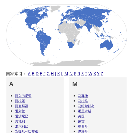
国家索引：
A
B
D
E
F
G
H
J
K
L
M
N
P
R
S
T
W
X
Y
Z
A
M
阿尔巴尼亚
马耳他
阿根廷
马拉维
阿塞拜疆
马绍尔群岛
爱尔兰
毛里求斯
爱沙尼亚
美国
奥地利
蒙古
澳大利亚
墨西哥
安提瓜和巴布达
摩洛哥