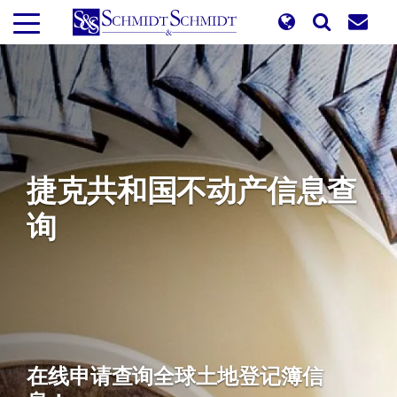
跳
转
到
主
要
内
容
捷克共和国不动产信息查
询
在线申请查询全球土地登记簿信