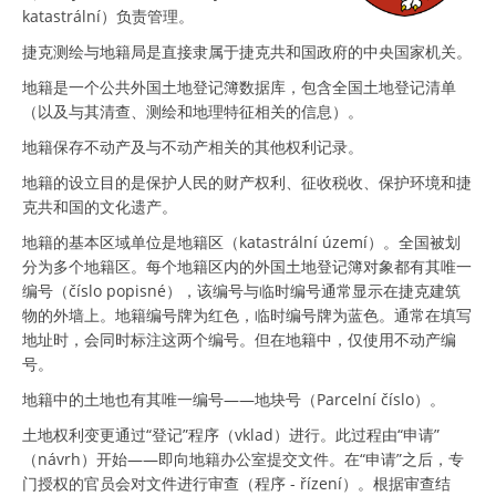
katastrální）负责管理。
捷克测绘与地籍局是直接隶属于捷克共和国政府的中央国家机关。
地籍是一个公共外国土地登记簿数据库，包含全国土地登记清单
（以及与其清查、测绘和地理特征相关的信息）。
地籍保存不动产及与不动产相关的其他权利记录。
地籍的设立目的是保护人民的财产权利、征收税收、保护环境和捷
克共和国的文化遗产。
地籍的基本区域单位是地籍区（katastrální území）。全国被划
分为多个地籍区。每个地籍区内的外国土地登记簿对象都有其唯一
编号（číslo popisné），该编号与临时编号通常显示在捷克建筑
物的外墙上。地籍编号牌为红色，临时编号牌为蓝色。通常在填写
地址时，会同时标注这两个编号。但在地籍中，仅使用不动产编
号。
地籍中的土地也有其唯一编号——地块号（Parcelní číslo）。
土地权利变更通过“登记”程序（vklad）进行。此过程由“申请”
（návrh）开始——即向地籍办公室提交文件。在“申请”之后，专
门授权的官员会对文件进行审查（程序 - řízení）。根据审查结