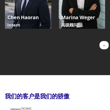
Chen Haoran
Marina Weger
Intern
高级顾问
分
下
››
页
一
页
我们的客户是我们的骄傲