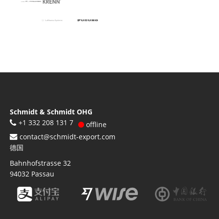
Schmidt & Schmidt OHG
+1 332 208 131 7
offline
contact@schmidt-export.com
德国
Bahnhofstrasse 32
94032
Passau