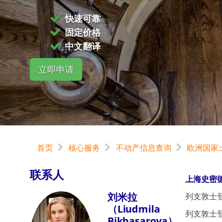
快速可靠
固定价格
中文翻译
立即申请
首页
核心服务
不动产信息查询
欧洲国家
联系人
上海史密
刘米拉
列支敦士
（Liudmila
列支敦士登
Bikbasarova）