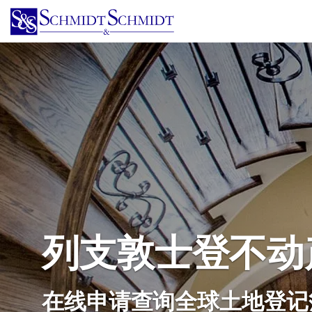
跳
转
到
主
要
内
容
列支敦士登不动
在线申请查询全球土地登记