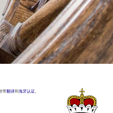
附带
翻译
和
海牙认证
。