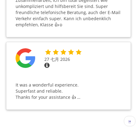
Zusammenarbeit, ich bin total begeistert wie
unkompliziert und hilfsbereit Sie sind. Super
freundliche telefonische Beratung, auch der E-Mail
Verkehr einfach super. Kann ich unbedenklich
empfehlen, Klasse 👍☺️
27 七月 2026
It was a wonderful experience.
Superfast and reliable.
Thanks for your assistance 👍 …
分
下
››
页
一
页