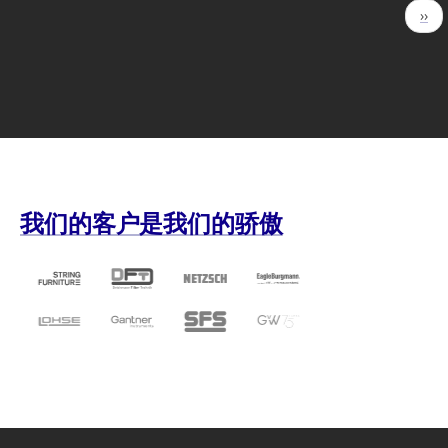
分
下
››
页
一
页
我们的客户是我们的骄傲