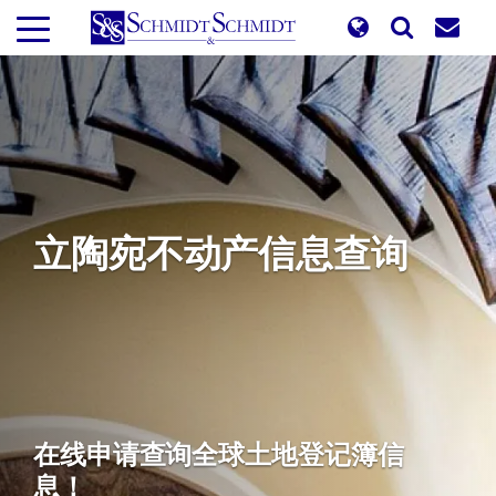
跳
转
到
主
要
内
容
立陶宛不动产信息查询
在线申请查询全球土地登记簿信
息！