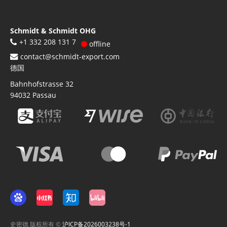
Schmidt & Schmidt OHG
+1 332 208 131 7
offline
contact@schmidt-export.com
德国
Bahnhofstrasse 32
94032
Passau
史密德 版权所有 ©
沪ICP备2026003238号-1