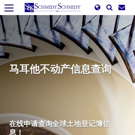
跳
转
到
主
要
内
容
马耳他不动产信息查询
在线申请查询全球土地登记簿信
息！