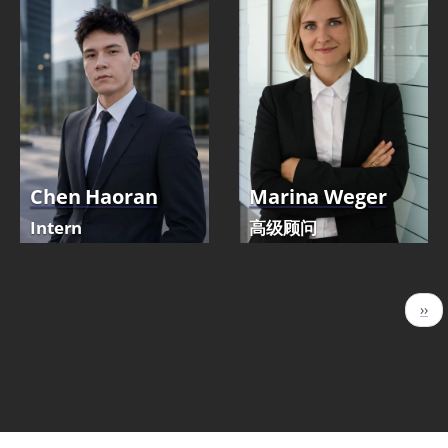
Chen Haoran
Marina Weger
Intern
高级顾问
分
下
››
页
一
页