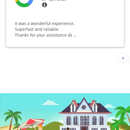
It was a wonderful experience.
Superfast and reliable.
Thanks for your assistance 👍 …
分
下
››
页
一
页