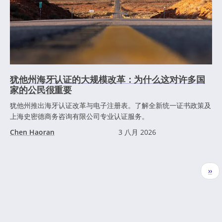
犹他州海牙认证的大规模改革：为什么这对许多国
家的公民很重要
犹他州推出海牙认证改革与电子注册表。了解全新统一证书政策及
上海史密德商务咨询有限公司专业认证服务。
Chen Haoran
3 八月 2026
分
下
››
页
一
页