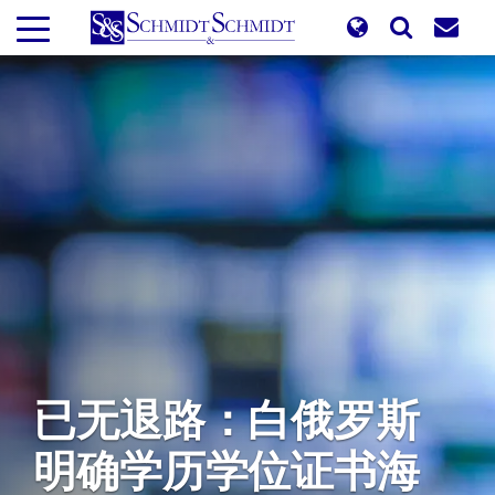
跳
转
到
主
要
内
容
已无退路：白俄罗斯
明确学历学位证书海