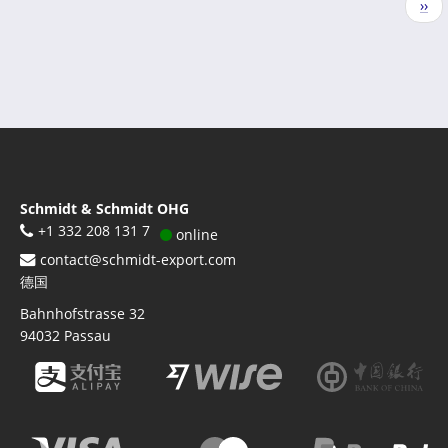
下
››
页
一
页
Schmidt & Schmidt OHG
+1 332 208 131 7
online
contact@schmidt-export.com
德国
Bahnhofstrasse 32
94032
Passau