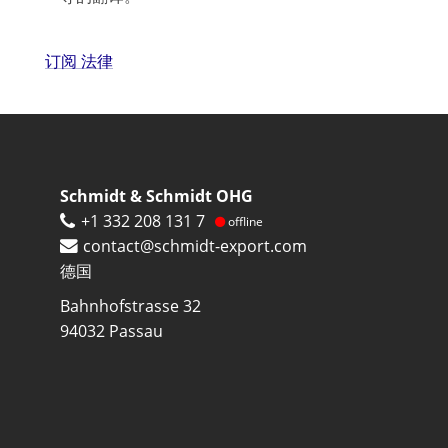
订阅 法律
Schmidt & Schmidt OHG
+1 332 208 131 7
offline
contact@schmidt-export.com
德国
Bahnhofstrasse 32
94032
Passau
Footer