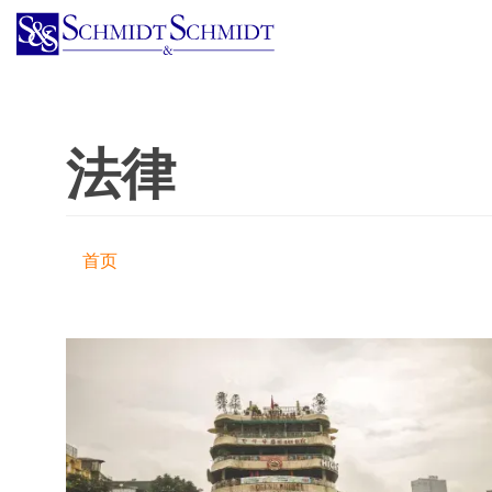
跳
转
到
主
要
法律
内
容
首页