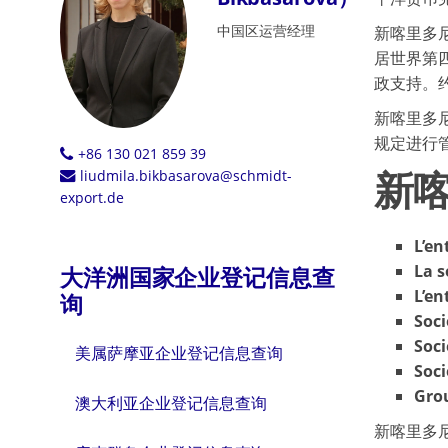
中国区运营经理
新喀里多
居世界第
政支持。
新喀里多
规定进行
+86 130 021 859 39
新
liudmila.bikbasarova@schmidt-
export.de
L’en
La s
大洋洲国家企业登记信息查
L’en
询
Soci
Soc
美属萨摩亚企业登记信息查询
Soci
Gro
澳大利亚企业登记信息查询
新喀里多尼亚