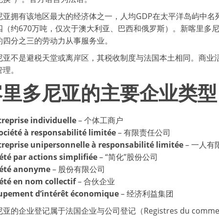
尼亚拥有该地区最大的经济体之一，人均GDP在太平洋岛屿中名
四（约670万吨，仅次于澳大利亚、巴西和俄罗斯）。新喀里多尼
约四分之三的劳动力从事服务业。
尼亚不是避税天堂或离岸区，其税收制度与法国本土相同。商业
管理。
喀里多尼亚的主要企业类型
treprise individuelle
– 个体工商户
ociété à responsabilité limitée
– 有限责任公司
treprise unipersonnelle à responsabilité limitée
– 一人有
été par actions simplifiée
– “简化”股份公司
iété anonyme
– 股份有限公司
été en nom collectif
– 合伙企业
upement d’intérêt économique
– 经济利益集团
的企业登记属于法国企业与公司登记（Registres du commerce 