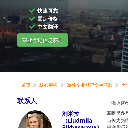
快速可靠
固定价格
中文翻译
商业登记信息获取
首页
核心服务
海外企业登记文件获取
大
联系人
上海史密
刘米拉
新喀里多
（Liudmila
首长为新喀里
Bikbasarova）
平洋货币