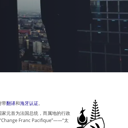
附带
翻译
和
海牙认证
。
国家元首为法国总统，而属地的行政
Franc Pacifique”——“太