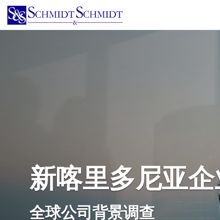
跳
转
到
主
要
内
容
新喀里多尼亚企
全球公司背景调查