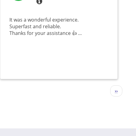
It was a wonderful experience.
Superfast and reliable.
Thanks for your assistance 👍 …
下
››
一
页