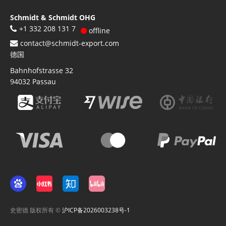
Schmidt & Schmidt OHG
+1 332 208 131 7
offline
contact@schmidt-export.com
德国
Bahnhofstrasse 32
94032
Passau
史密德 版权所有 ©
沪ICP备2026003238号-1