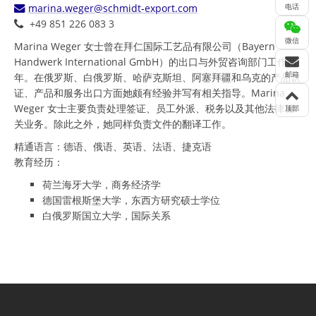
marina.weger@schmidt-export.com
电话
+49 851 226 083 3
微信
Marina Weger 女士曾在拜仁国际工艺品有限公司（Bayern
Handwerk International GmbH）的出口与外贸咨询部门工作两
邮箱
年。在俄罗斯、白俄罗斯、哈萨克斯坦、阿塞拜疆和乌克的产品认
证、产品和服务出口方面她颇有经验并写有相关指导。Marina
Weger 女士主要负责处理签证、员工外派、税务以及其他法律相
顶部
关业务。除此之外，她同样负责文件的翻译工作。
精通语言：德语、俄语、英语、法语、捷克语
教育经历：
荷兰海牙大学，商务经济学
德国雷根斯堡大学，东西方研究硕士学位
白俄罗斯国立大学，国际关系