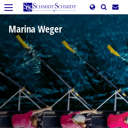
跳
转
到
主
Marina Weger
要
内
容