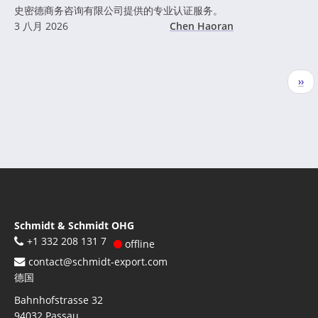
史密德商务咨询有限公司提供的专业认证服务。
3 八月 2026
Chen Haoran
分
下
››
页
一
页
Schmidt & Schmidt OHG
+1 332 208 131 7
offline
contact@schmidt-export.com
德国
Bahnhofstrasse 32
94032
Passau