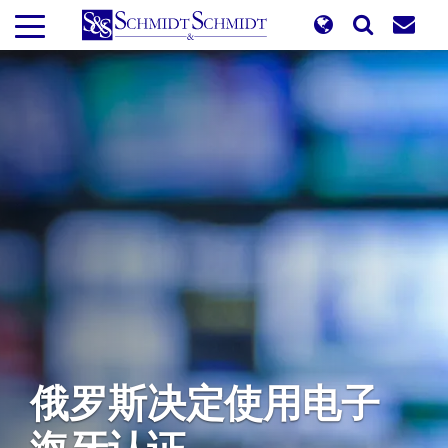
跳
转
到
主
要
内
容
俄罗斯决定使用电子