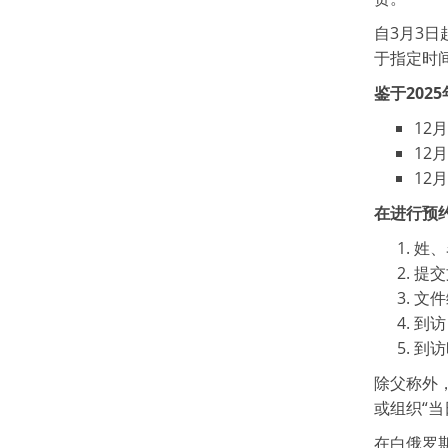
自3月3
于指定时
鉴于20
12
12
12月
在进行预
姓、
提交
文件
到访
到访
除父称外
或组织“当
在白俄罗