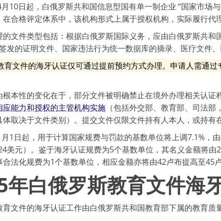
年4月10日起，白俄罗斯共和国信息型国有单一制企业 “国家市
。在合格评定体系中，该机构形式上属于授权机构，实际履行代
理的文件类型包括：根据白俄罗斯国际义务，应由白俄罗斯共和
S）签发的证明文件、国家违法行为统一数据库的摘录、医疗文件
教育文件的海牙认证仅可通过提前预约方式办理。申请人需通过
为根本性的变化在于，部分文件被明确禁止在境外办理相关认证
相应能力和授权的主管机构实施
（包括外交部、教育部、司法部
具体取决于文件类别）。提交文件仅限文件持有人本人，或持有
年1月1日起，用于计算国家规费与罚款的基数单位将上调7.1%，由
.24美元）。鉴于海牙认证规费为5个基数单位，其名义金额将由210
合法化规费为1个基数单位，相应金额亦将由42卢布提高至45卢布（
25年白俄罗斯教育文件海
教育文件的海牙认证工作由白俄罗斯共和国教育部下属的教育质量