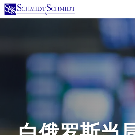
跳
转
到
主
要
内
容
白俄罗斯当局