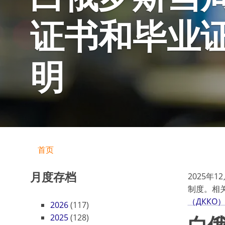
证书和毕业
明
首页
月度存档
2025年
制度。相
（ДККО
2026
(117)
白
2025
(128)