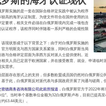
俄罗斯实施的是一套在国际合格评定实践中被认为程序
本较高的海牙认证制度。为使文件符合在国外使用的法
评定要求，相关文件必须在白俄罗斯境内完成一项包含
的认证程序，该程序同时伴随着一系列严格的合规性限
，该现状形成于以下背景之下：由于对白俄罗斯实施的
，官方明斯克与西方国家关系紧张，同时白俄罗斯当局
行政与合格评定层面为亲西方反对派人士提供便利。近
分相关人员已定居于欧洲国家，并在接受教育、就业、申请临时
现实需求。
治层面存在形式上的支持，但多数欧盟成员国仍然对白俄罗斯公
。基于此，白俄罗斯反对派代表与多国政府开展了沟通与磋商，
史密德商务咨询有限公司此前所报道
，白俄罗斯官方于2022年将
单位”。当时单个基数单位金额为32白俄罗斯卢布，目前已提高至
约63.44美元）。