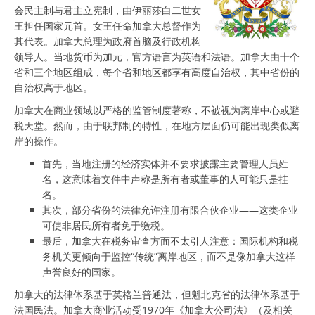
会民主制与君主立宪制，由伊丽莎白二世女
王担任国家元首。女王任命加拿大总督作为
其代表。加拿大总理为政府首脑及行政机构
领导人。当地货币为加元，官方语言为英语和法语。加拿大由十个
省和三个地区组成，每个省和地区都享有高度自治权，其中省份的
自治权高于地区。
加拿大在商业领域以严格的监管制度著称，不被视为离岸中心或避
税天堂。然而，由于联邦制的特性，在地方层面仍可能出现类似离
岸的操作。
首先，当地注册的经济实体并不要求披露主要管理人员姓
名，这意味着文件中声称是所有者或董事的人可能只是挂
名。
其次，部分省份的法律允许注册有限合伙企业——这类企业
可使非居民所有者免于缴税。
最后，加拿大在税务审查方面不太引人注意：国际机构和税
务机关更倾向于监控“传统”离岸地区，而不是像加拿大这样
声誉良好的国家。
加拿大的法律体系基于英格兰普通法，但魁北克省的法律体系基于
法国民法。加拿大商业活动受1970年《加拿大公司法》（及相关