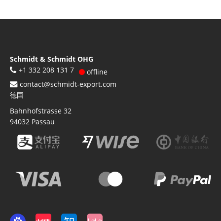
Schmidt & Schmidt OHG
+1 332 208 131 7
offline
contact@schmidt-export.com
德国
Bahnhofstrasse 32
94032
Passau