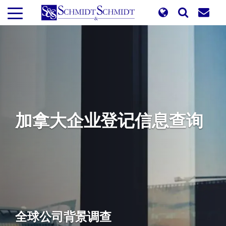
跳
转
到
主
要
内
容
加拿大企业登记信息查询
全球公司背景调查