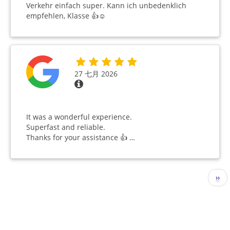
Verkehr einfach super. Kann ich unbedenklich
empfehlen, Klasse 👍☺️
27 七月 2026
It was a wonderful experience.
Superfast and reliable.
Thanks for your assistance 👍 …
分
下
››
页
一
页