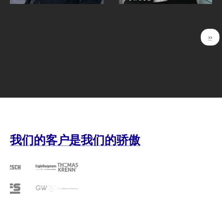
分
下
››
页
一
页
我们的客户是我们的骄傲