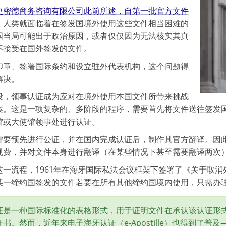
史密德商务咨询有限公司此前所述，自第一批官方文件
，人类就面临着在签发国境外使用这些文件相当困难的
国当局可能出于政治原因，或者仅仅因为无法核实其真
不接受在国外签发的文件。
印章、签署国际条约和设立驻外代表机构，这个问题得
解决。
段，领事认证成为应对在境外使用本国文件所带来挑战
案。这是一项复杂的、多阶段的程序，需要首先将文件送往签发
馆或大使馆领事处进行认证。
需要预先进行公证，并在国内完成认证后，制作其官方翻译。因
规费，并对文件本身进行翻译（在某些情况下甚至需要翻译两次
这一流程，1961年在海牙国际私法会议框架下签署了《关于取
某一缔约国签发的文件若要在所有其他缔约国境内使用，只需办
证是一种国际标准化的表格形式，用于证明文件在承认该认证形
书。然而，近年来电子海牙认证（e-Apostille）也得到了