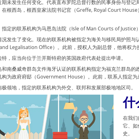
未发生任何变化。代表直布罗陀总督行数的民事身份与登记局（Civil Stat
在根西岛，根西皇家法院书记官（Greffe, Royal Court 
。
定的联系机构为马恩岛法院（Isle of Man Courts of Jus
发生了变化。现在的联系机构被指定为海关与移民局护照与认证办公室（Jerse
rt and Legalisation Office）。此前，授权人为副总督，
拉特，应当向位于兰开斯特府的英国政府代表处提出申请。
和南桑威奇群岛文件海牙认证的联系机构指定为福克兰群岛的政府府邸
构为政府府邸（Government House）。此前，联系人指定
南极领地，指定的联系机构为外交、联邦和发展部极地地区司。
什
在我们
它、如
史。