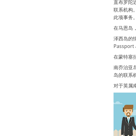
直布罗陀近期
联系机构。
此项事务
在马恩岛，指
泽西岛的情况
Passpo
在蒙特塞
南乔治亚岛
岛的联系机
对于英属