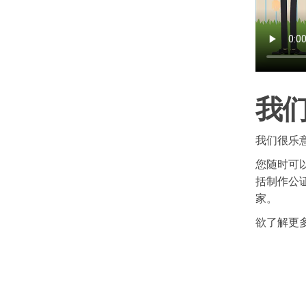
我
我们很乐
您随时可
括制作公
家。
欲了解更