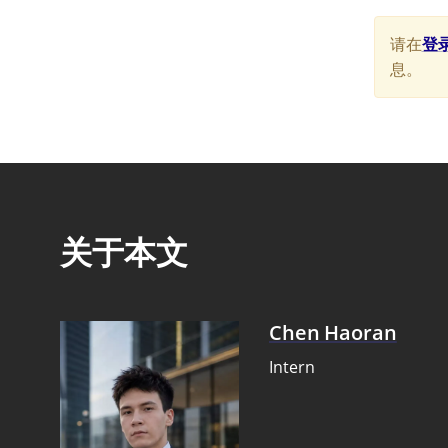
请在
登
息。
关于本文
Chen Haoran
Intern