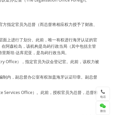
Legalisation Office Foreign,
此前，官方指定官员为总督（而总督将相应权力授予了财政、
层面上进行了划分。此前，唯一有权进行海牙认证的官
。在阿森松岛，该机构是岛屿行政当局（其中包括主管
；在特里斯坦-达库尼亚，是岛屿行政当局。
istry Office），指定官员为议会登记官。此前，该权力被
，在其编制内，副总督办公室有权加盖海牙认证印章。副总督
 Services Office）。此前，授权官员为总督，总督将
电话
微信