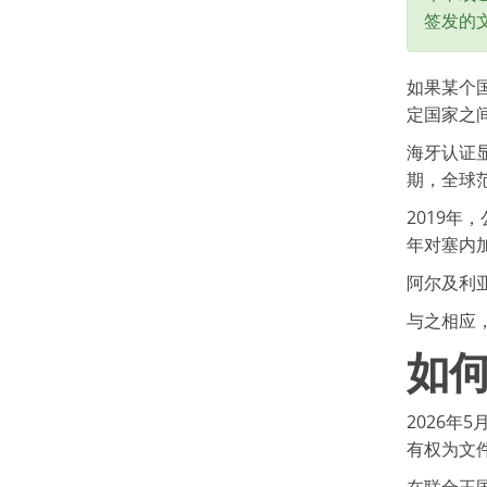
签发的
如果某个
定国家之
海牙认证
期，全球
2019年
年对塞内加
阿尔及利
与之相应
如
2026
有权为文