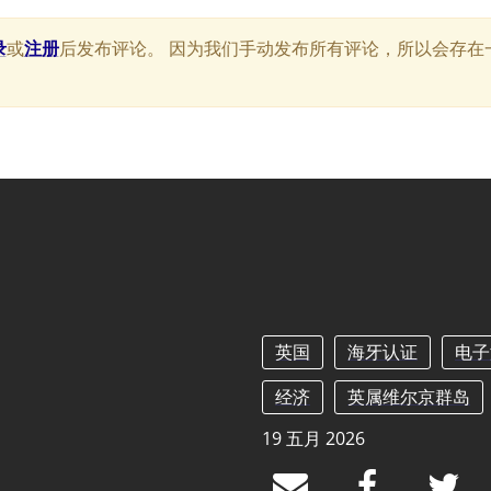
录
或
注册
后发布评论。 因为我们手动发布所有评论，所以会存在
英国
海牙认证
电子
经济
英属维尔京群岛
19 五月 2026