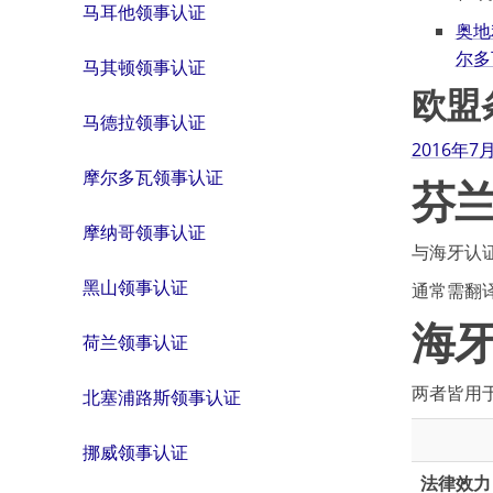
马耳他领事认证
奥地
尔多
马其顿领事认证
欧盟条
马德拉领事认证
2016年7
摩尔多瓦领事认证
芬
摩纳哥领事认证
与海牙认
黑山领事认证
通常需翻
海
荷兰领事认证
两者皆用
北塞浦路斯领事认证
挪威领事认证
法律效力