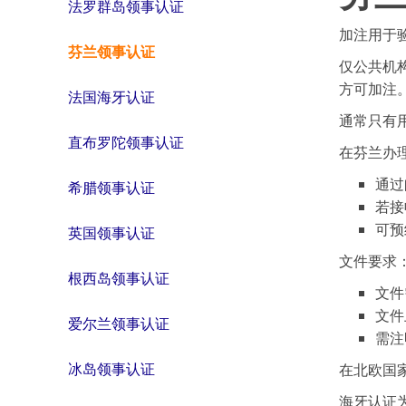
法罗群岛领事认证
加注用于
芬兰领事认证
仅公共机
方可加注
法国海牙认证
通常只有
直布罗陀领事认证
在芬兰办
通过
希腊领事认证
若接
可预
英国领事认证
文件要求
根西岛领事认证
文件
文件
爱尔兰领事认证
需注
冰岛领事认证
在北欧国
海牙认证