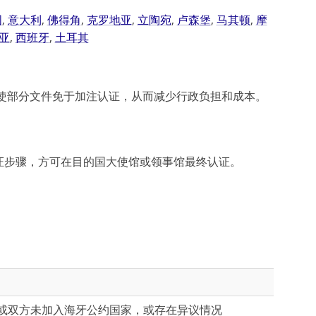
国
,
意大利
,
佛得角
,
克罗地亚
,
立陶宛
,
卢森堡
,
马其顿
,
摩
亚
,
西班牙
,
土耳其
使部分文件免于加注认证，从而减少行政负担和成本。
证步骤，方可在目的国大使馆或领事馆最终认证。
或双方未加入海牙公约国家，或存在异议情况