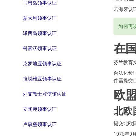
马恩岛领事认证
若海牙认
意大利领事认证
如需再
泽西岛领事认证
在
科索沃领事认证
芬兰教育
克罗地亚领事认证
合法化验
拉脱维亚领事认证
件需提交
欧
列支敦士登使馆认证
北欧
立陶宛领事认证
提交北欧
卢森堡领事认证
1976年