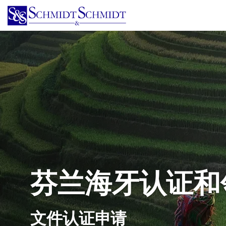
跳
转
到
主
要
内
容
芬兰海牙认证和
文件认证申请