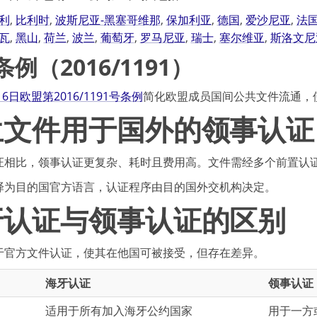
利
,
比利时
,
波斯尼亚-黑塞哥维那
,
保加利亚
,
德国
,
爱沙尼亚
,
法
瓦
,
黑山
,
荷兰
,
波兰
,
葡萄牙
,
罗马尼亚
,
瑞士
,
塞尔维亚
,
斯洛文尼
例（2016/1191）
月6日欧盟第2016/1191号条例
简化欧盟成员国间公共文件流通，
兰文件用于国外的领事认证
证相比，领事认证更复杂、耗时且费用高。文件需经多个前置认
译为目的国官方语言，认证程序由目的国外交机构决定。
牙认证与领事认证的区别
于官方文件认证，使其在他国可被接受，但存在差异。
海牙认证
领事认证
适用于所有加入海牙公约国家
用于一方