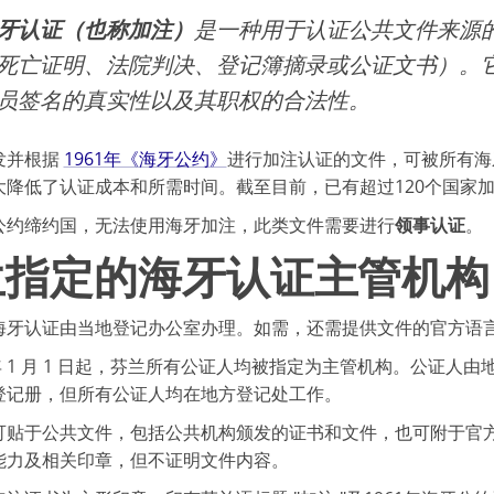
牙认证（也称加注）
是一种用于认证公共文件来源
死亡证明、法院判决、登记簿摘录或公证文书）。
员签名的真实性以及其职权的合法性。
发并根据
1961年《海牙公约》
进行加注认证的文件，可被所有海
大降低了认证成本和所需时间。截至目前，已有超过120个国家
公约缔约国，无法使用海牙加注，此类文件需要进行
领事认证
。
兰指定的海牙认证主管机构
海牙认证由当地登记办公室办理。如需，还需提供文件的官方语
5 年 1 月 1 日起，芬兰所有公证人均被指定为主管机构。公证人由
登记册，但所有公证人均在地方登记处工作。
可贴于公共文件，包括公共机构颁发的证书和文件，也可附于官
能力及相关印章，但不证明文件内容。