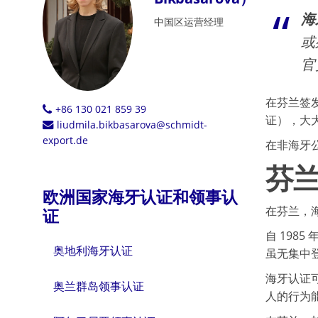
海
中国区运营经理
或
官
在芬兰签
+86 130 021 859 39
证），大
liudmila.bikbasarova@schmidt-
export.de
在非海牙
芬
欧洲国家海牙认证和领事认
在芬兰，
证
自 198
奥地利海牙认证
虽无集中
海牙认证
奥兰群岛领事认证
人的行为