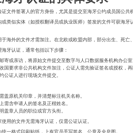
验证文件签署人的官方身份，尤其是提交至海牙公约成员国公共
构或类似实体（如授权翻译员或执业医师）签发的文件可获海牙
。
用于海外的文件才需加注。在北欧或欧盟内部，部分出生、死亡
理海牙认证，通常包括以下步骤：
邮寄或亲访，将原始文件提交至数字与人口数据服务机构办公室
收国要求非公共机构文件加注，公证人需先验证签名或授权，再
约公证人进行现场文件提交。
：
需盖原机关印章，并清楚标注机关名称。
上需含申请人的签名及正楷姓名。
明盖章人员的职位或官方头衔。
家使用的文件无需海牙认证，仅需公证认证。
为统一格式印刷贴纸，上有官员手写签名、公章及全息图。