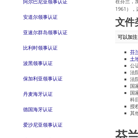
在芬兰，加注
阿尔巴尼亚领事认证
1961）
安道尔领事认证
文件
亚速尔群岛领事认证
可以加注
比利时领事认证
芬
土
波黑领事认证
公
法
保加利亚领事认证
法
国
国
丹麦海牙认证
科
授
德国海牙认证
其
爱沙尼亚领事认证
芬