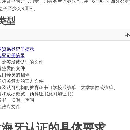
证书为方形印章，印有芬兰语标题 "加注 "及1961年海牙公约法文参考（Con
，边长至少为9厘米。
类型
不
兰贸易登记册摘录
地登记册摘录
证处签发或认证的文件
院签发的文件
院口译员的翻译
家机关颁发的官方文件
家及认可机构的教育证书（学校成绩单、大学学位成绩单、
目和成绩概览、预科证书及附加证书）
权书、遗嘱、声明
他政府文件
兰海牙认证的具体要求