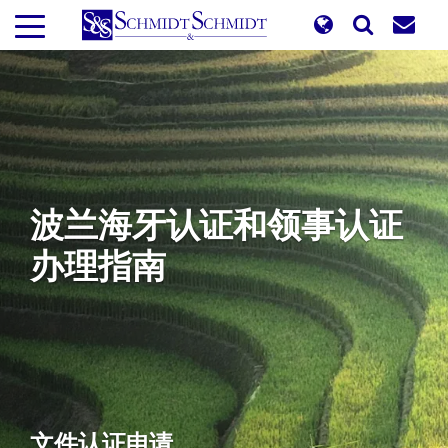
跳
转
到
主
要
内
容
波兰海牙认证和领事认证
办理指南
文件认证申请