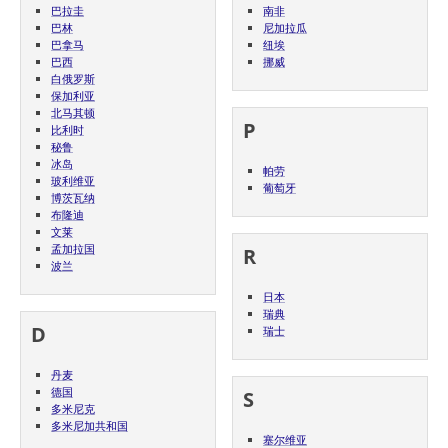
巴拉圭
南非
巴林
尼加拉瓜
巴拿马
纽埃
巴西
挪威
白俄罗斯
保加利亚
北马其顿
P
比利时
秘鲁
冰岛
帕劳
玻利维亚
葡萄牙
博茨瓦纳
布隆迪
文莱
孟加拉国
R
波兰
日本
瑞典
D
瑞士
丹麦
德国
S
多米尼克
多米尼加共和国
塞尔维亚