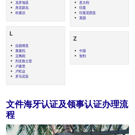
克罗地亚
意大利
库克群岛
印度
科索沃
印度尼西亚
英国
L
Z
拉脱维亚
莱索托
中国
立陶宛
智利
列支敦士登
卢森堡
卢旺达
罗马尼亚
文件海牙认证及领事认证办理流
程