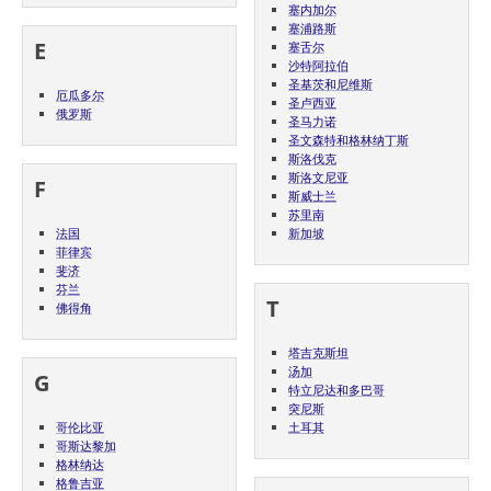
塞内加尔
塞浦路斯
E
塞舌尔
沙特阿拉伯
圣基茨和尼维斯
厄瓜多尔
圣卢西亚
俄罗斯
圣马力诺
圣文森特和格林纳丁斯
斯洛伐克
斯洛文尼亚
F
斯威士兰
苏里南
法国
新加坡
菲律宾
斐济
芬兰
T
佛得角
塔吉克斯坦
汤加
G
特立尼达和多巴哥
突尼斯
哥伦比亚
土耳其
哥斯达黎加
格林纳达
格鲁吉亚