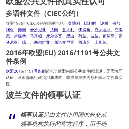
欧盟公共文件的真实性认可
多语种文件（CIEC公约）
签署1976年CIEC公约的国家包括：
奥地利
、
比利时
、
波黑
、
保加
利亚
、
德国
、
爱沙尼亚
、
法国
、
意大利
、
佛得角
、
克罗地亚
、
立陶
宛
、
卢森堡
、
马其顿
、
摩尔多瓦
、
黑山
、
荷兰
、
波兰
、
葡萄牙
、
罗
马尼亚
、
瑞士
、
塞尔维亚
、
斯洛文尼亚
、
西班牙
、
土耳其
。
2016年欧盟(EU) 2016/1191号公共文
件条例
欧盟2016/1191号条例
简化了欧盟内部公共文件的流通，无需海牙
认证，从而降低行政负担和成本。非成员国仍需额外验证文件真实
性。
波兰文件的领事认证
领事认证
是由文件使用国的外交或
领事机构执行的官方程序，用于确