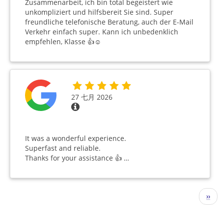
Zusammenarbeit, ich bin total begeistert wie
unkompliziert und hilfsbereit Sie sind. Super
freundliche telefonische Beratung, auch der E-Mail
Verkehr einfach super. Kann ich unbedenklich
empfehlen, Klasse 👍☺️
27 七月 2026
It was a wonderful experience.
Superfast and reliable.
Thanks for your assistance 👍 …
分
下
››
页
一
页