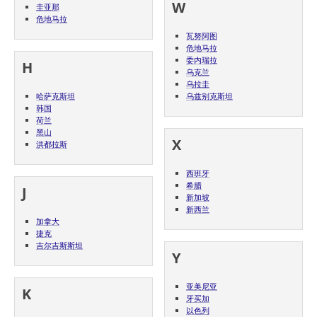
W
圭亚那
危地马拉
瓦努阿图
危地马拉
委内瑞拉
H
乌克兰
乌拉圭
哈萨克斯坦
乌兹别克斯坦
韩国
荷兰
黑山
X
洪都拉斯
西班牙
希腊
J
新加坡
新西兰
加拿大
捷克
吉尔吉斯斯坦
Y
亚美尼亚
K
牙买加
以色列