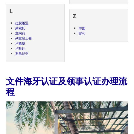
L
Z
拉脱维亚
莱索托
中国
立陶宛
智利
列支敦士登
卢森堡
卢旺达
罗马尼亚
文件海牙认证及领事认证办理流
程