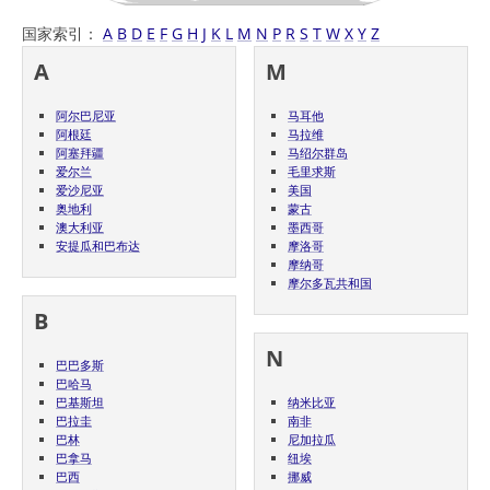
国家索引：
A
B
D
E
F
G
H
J
K
L
M
N
P
R
S
T
W
X
Y
Z
A
M
阿尔巴尼亚
马耳他
阿根廷
马拉维
阿塞拜疆
马绍尔群岛
爱尔兰
毛里求斯
爱沙尼亚
美国
奥地利
蒙古
澳大利亚
墨西哥
安提瓜和巴布达
摩洛哥
摩纳哥
摩尔多瓦共和国
B
N
巴巴多斯
巴哈马
巴基斯坦
纳米比亚
巴拉圭
南非
巴林
尼加拉瓜
巴拿马
纽埃
巴西
挪威