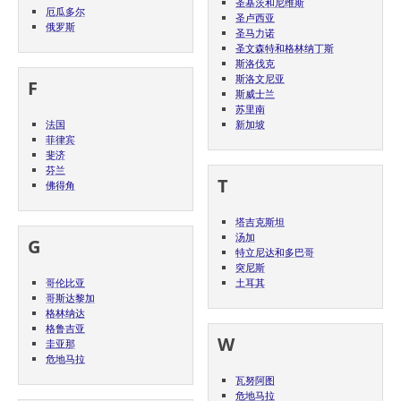
圣基茨和尼维斯
厄瓜多尔
圣卢西亚
俄罗斯
圣马力诺
圣文森特和格林纳丁斯
斯洛伐克
斯洛文尼亚
F
斯威士兰
苏里南
法国
新加坡
菲律宾
斐济
芬兰
T
佛得角
塔吉克斯坦
汤加
G
特立尼达和多巴哥
突尼斯
哥伦比亚
土耳其
哥斯达黎加
格林纳达
格鲁吉亚
W
圭亚那
危地马拉
瓦努阿图
危地马拉