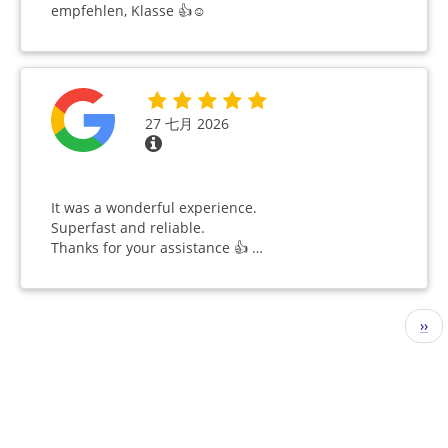
empfehlen, Klasse 👍☺️
27 七月 2026
It was a wonderful experience.
Superfast and reliable.
Thanks for your assistance 👍 …
分
下
››
页
一
页