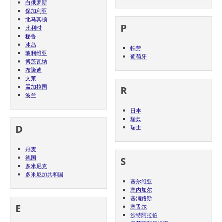
白俄罗斯
保加利亚
北马其顿
P
比利时
秘鲁
冰岛
帕劳
玻利维亚
葡萄牙
博茨瓦纳
布隆迪
文莱
孟加拉国
R
波兰
日本
瑞典
D
瑞士
丹麦
德国
S
多米尼克
多米尼加共和国
塞尔维亚
塞内加尔
塞浦路斯
E
塞舌尔
沙特阿拉伯