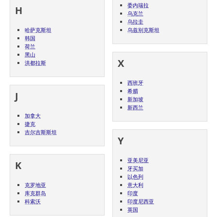
委内瑞拉
H
乌克兰
乌拉圭
哈萨克斯坦
乌兹别克斯坦
韩国
荷兰
黑山
X
洪都拉斯
西班牙
希腊
J
新加坡
新西兰
加拿大
捷克
吉尔吉斯斯坦
Y
亚美尼亚
K
牙买加
以色列
克罗地亚
意大利
库克群岛
印度
科索沃
印度尼西亚
英国