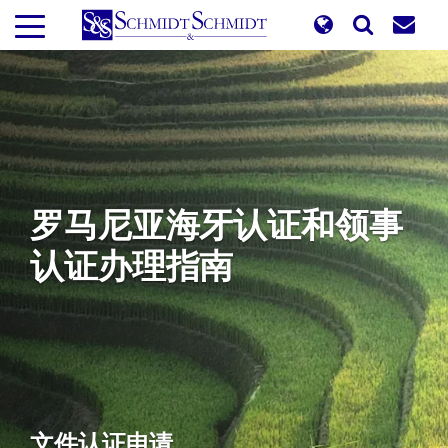
跳
转
到
主
要
内
容
罗马尼亚海牙认证和领事
认证办理指南
文件认证申请