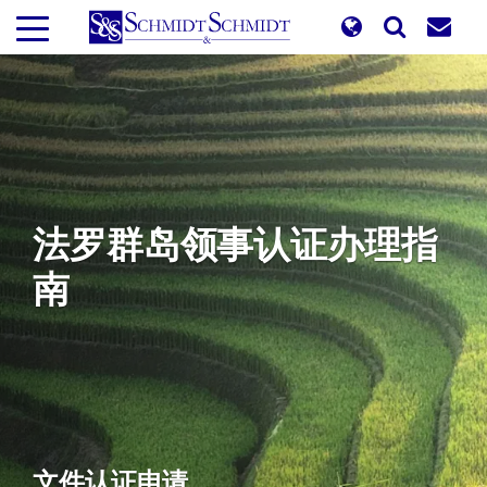
跳
转
到
主
要
内
容
法罗群岛领事认证办理指
南
文件认证申请