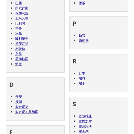
巴西
挪威
白俄罗斯
保加利亚
北马其顿
P
比利时
秘鲁
冰岛
帕劳
玻利维亚
葡萄牙
博茨瓦纳
布隆迪
文莱
孟加拉国
R
波兰
日本
瑞典
D
瑞士
丹麦
德国
S
多米尼克
多米尼加共和国
塞尔维亚
塞内加尔
塞浦路斯
E
塞舌尔