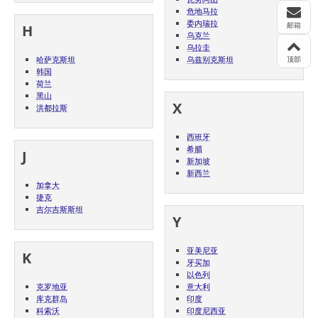
危地马拉
委内瑞拉
邮箱
H
乌克兰
乌拉圭
顶部
哈萨克斯坦
乌兹别克斯坦
韩国
荷兰
黑山
X
洪都拉斯
西班牙
希腊
J
新加坡
新西兰
加拿大
捷克
吉尔吉斯斯坦
Y
亚美尼亚
K
牙买加
以色列
克罗地亚
意大利
库克群岛
印度
科索沃
印度尼西亚