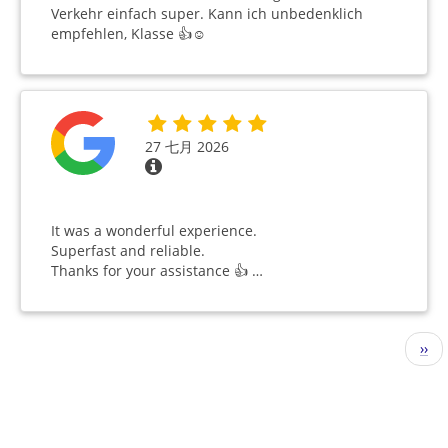
Verkehr einfach super. Kann ich unbedenklich
empfehlen, Klasse 👍☺️
27 七月 2026
It was a wonderful experience.
Superfast and reliable.
Thanks for your assistance 👍 …
分
下
››
页
一
页