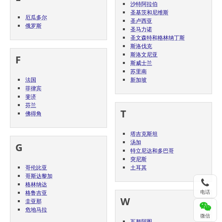
沙特阿拉伯
圣基茨和尼维斯
厄瓜多尔
圣卢西亚
俄罗斯
圣马力诺
圣文森特和格林纳丁斯
斯洛伐克
斯洛文尼亚
F
斯威士兰
苏里南
法国
新加坡
菲律宾
斐济
芬兰
T
佛得角
塔吉克斯坦
汤加
G
特立尼达和多巴哥
突尼斯
哥伦比亚
土耳其
哥斯达黎加
格林纳达
电话
格鲁吉亚
W
圭亚那
危地马拉
微信
瓦努阿图