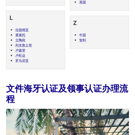
英国
L
Z
拉脱维亚
莱索托
中国
立陶宛
智利
列支敦士登
卢森堡
卢旺达
罗马尼亚
文件海牙认证及领事认证办理流
程