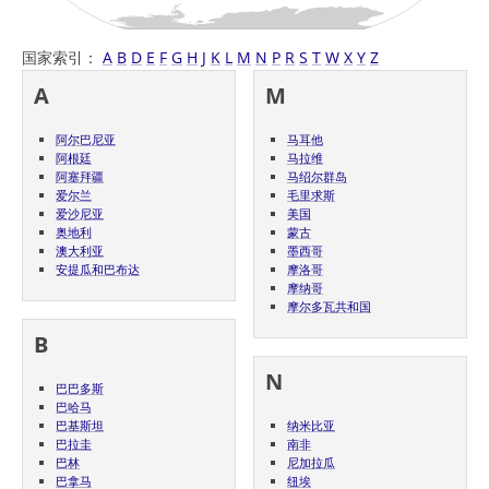
国家索引：
A
B
D
E
F
G
H
J
K
L
M
N
P
R
S
T
W
X
Y
Z
A
M
阿尔巴尼亚
马耳他
阿根廷
马拉维
阿塞拜疆
马绍尔群岛
爱尔兰
毛里求斯
爱沙尼亚
美国
奥地利
蒙古
澳大利亚
墨西哥
安提瓜和巴布达
摩洛哥
摩纳哥
摩尔多瓦共和国
B
N
巴巴多斯
巴哈马
巴基斯坦
纳米比亚
巴拉圭
南非
巴林
尼加拉瓜
巴拿马
纽埃