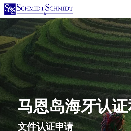
跳
转
到
主
要
内
容
马恩岛海牙认证
文件认证申请