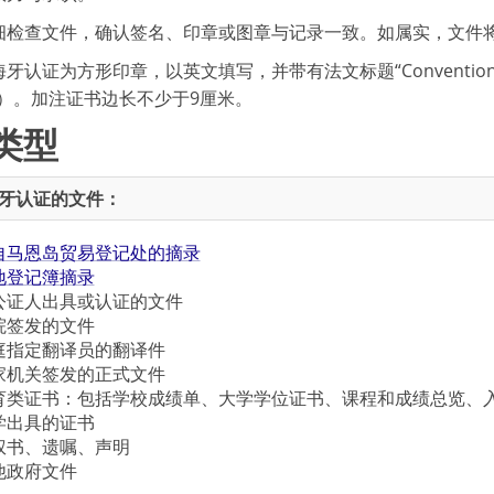
细检查文件，确认签名、印章或图章与记录一致。如属实，文件将
认证为方形印章，以英文填写，并带有法文标题“Convention de La H
”）。加注证书边长不少于9厘米。
类型
牙认证的文件：
自马恩岛贸易登记处的摘录
地登记簿摘录
公证人出具或认证的文件
院签发的文件
庭指定翻译员的翻译件
家机关签发的正式文件
育类证书：包括学校成绩单、大学学位证书、课程和成绩总览、
学出具的证书
权书、遗嘱、声明
他政府文件