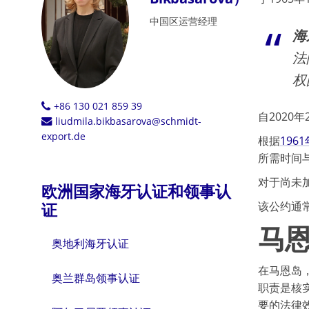
中国区运营经理
海
法
权
+86 130 021 859 39
自202
liudmila.bikbasarova@schmidt-
export.de
根据
196
所需时间
对于尚未
欧洲国家海牙认证和领事认
该公约通
证
马
奥地利海牙认证
在马恩岛，负
奥兰群岛领事认证
职责是核
要的法律