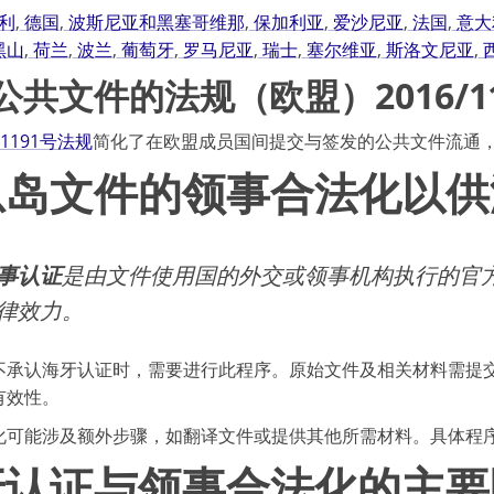
利
,
德国
,
波斯尼亚和黑塞哥维那
,
保加利亚
,
爱沙尼亚
,
法国
,
意大
黑山
,
荷兰
,
波兰
,
葡萄牙
,
罗马尼亚
,
瑞士
,
塞尔维亚
,
斯洛文尼亚
,
公共文件的法规（欧盟）2016/11
/1191号法规
简化了在欧盟成员国间提交与签发的公共文件流通
恩岛文件的领事合法化以供
事认证
是由文件使用国的外交或领事机构执行的官
律效力。
不承认海牙认证时，需要进行此程序。原始文件及相关材料需提
有效性。
化可能涉及额外步骤，如翻译文件或提供其他所需材料。具体程
牙认证与领事合法化的主要