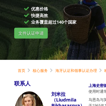
优惠价格
快捷高效
业务覆盖超过140个国家
文件认证申请
首页
核心服务
海牙认证和领事认证办理
联系人
上海史密
使用时通
刘米拉
（Liudmila
马恩岛与英
Bikbasarova）
于1965