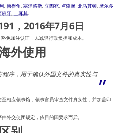
利
,
佛得角
,
塞浦路斯
,
立陶宛
,
卢森堡
,
北马其顿
,
摩尔多
西班牙
,
土耳其
.
91，2016年7月6日
，豁免加注认证，以减轻行政负担和成本。
海外使用
方程序，用于确认外国文件的真实性与
交至相应领事馆，领事官员审查文件真实性，并加盖印
序由外交使团规定，依目的国要求而异。
区别