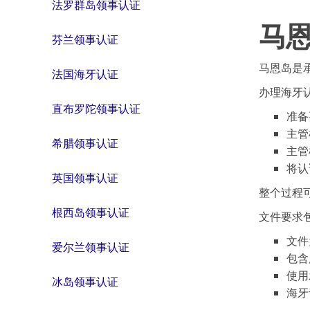
法罗群岛领事认证
马
芬兰领事认证
马恩岛是
法国海牙认证
办理海牙
直布罗陀领事认证
准备
主管
希腊领事认证
主管
将认
英国领事认证
整个过程
根西岛领事认证
文件要求
文件
爱尔兰领事认证
包含
使用
冰岛领事认证
海牙