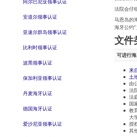
阿尔巴尼亚领事认证
法院会仔
安道尔领事认证
马恩岛的海牙
海牙公约
亚速尔群岛领事认证
文件
比利时领事认证
可进行海
波黑领事认证
来
土
保加利亚领事认证
由
法
丹麦海牙认证
法
国
德国海牙认证
教
大
授
爱沙尼亚领事认证
其