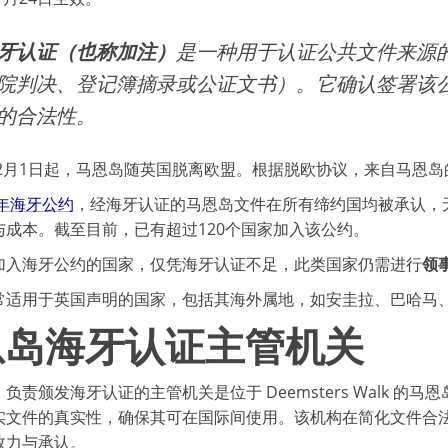
牙认证（也称加注）
是一种用于认证公共文件来源
院判决、登记簿摘录或公证文书）。它确认签署该
的合法性。
0年2月1日起，马恩岛随英国脱离欧盟。根据脱欧协议，来自马恩
1年海牙公约
，经海牙认证的马恩岛文件在所有缔约国均被承认，
与成本。截至目前，已有超过120个国家加入该公约。
加入海牙公约的国家，仅凭海牙认证不足，此类国家仍需进行
领
常适用于英国声明的国家，包括其海外属地，如安圭拉、巴哈马
恩岛海牙认证主管机关
责颁发海牙认证的主管机关是位于 Deemsters Walk 的马恩岛司法法院（
实文件的真实性，确保其可在国际间使用。该机构在简化文件合
效力与承认。