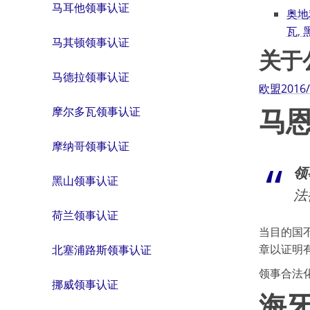
马耳他领事认证
奥地
瓦
,
马其顿领事认证
关于
马德拉领事认证
欧盟2016
马
摩尔多瓦领事认证
摩纳哥领事认证
领
黑山领事认证
法
荷兰领事认证
当目的国
章以证明
北塞浦路斯领事认证
领事合法
挪威领事认证
海