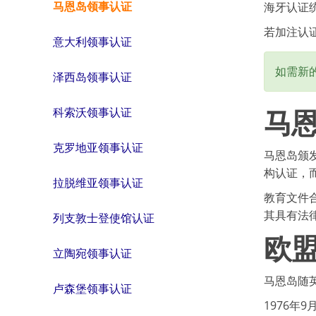
马恩岛领事认证
海牙认证
若加注认
意大利领事认证
如需新
泽西岛领事认证
马
科索沃领事认证
克罗地亚领事认证
马恩岛颁
构认证，
拉脱维亚领事认证
教育文件
其具有法
列支敦士登使馆认证
欧
立陶宛领事认证
马恩岛随
卢森堡领事认证
1976年